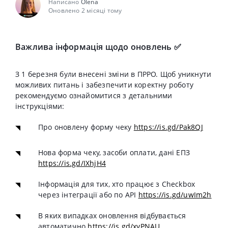
Написано
Olena
Оновлено 2 місяці тому
Важлива інформація щодо оновлень ✅
З 1 березня були внесені зміни в ПРРО. Щоб уникнути
можливих питань і забезпечити коректну роботу
рекомендуємо ознайомитися з детальними
інструкціями:
Про оновлену форму чеку
https://is.gd/Pak8QJ
Нова форма чеку, засоби оплати, дані ЕПЗ
https://is.gd/IXhjH4
Інформація для тих, хто працює з Checkbox
через інтеграції або по API
https://is.gd/uwIm2h
В яких випадках оновлення відбувається
автоматично
https://is.gd/xyPNAU