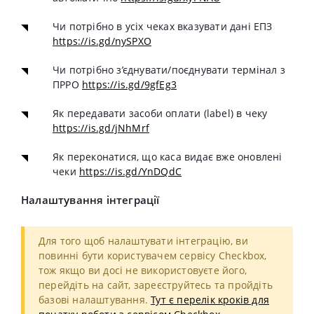
Чи потрібно в усіх чеках вказувати дані ЕПЗ
https://is.gd/nySPXO
Чи потрібно з’єднувати/поєднувати термінал з
ПРРО
https://is.gd/9gfEg3
Як передавати засоби оплати (label) в чеку
https://is.gd/jNhMrf
Як переконатися, що каса видає вже оновлені
чеки
https://is.gd/YnDQdC
Налаштування інтеграції
Для того щоб налаштувати інтеграцію, ви
повинні бути користувачем сервісу Cheсkbox,
тож якщо ви досі не використовуєте його,
перейдіть на сайт, зареєструйтесь та пройдіть
базові налаштування.
Тут є перелік кроків для