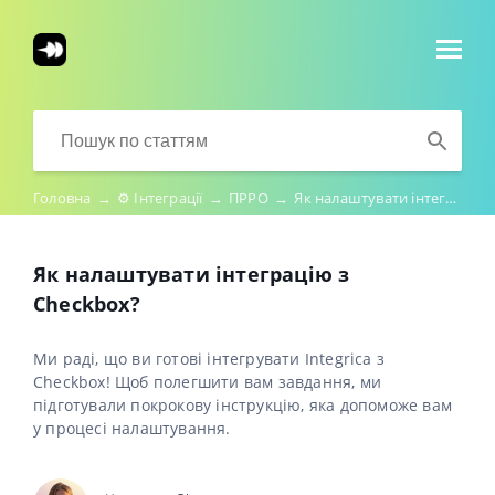
Головна
→
⚙️ Інтеграції
→
ПРРО
→
Як налаштувати інтеграцію з Cheсkbox?
Як налаштувати інтеграцію з
Cheсkbox?
Ми раді, що ви готові інтегрувати Integrica з
Cheсkbox! Щоб полегшити вам завдання, ми
підготували покрокову інструкцію, яка допоможе вам
у процесі налаштування.