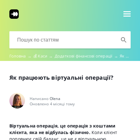
Головна
→
💰 Каси
→
Додаткові фінансові операції
→
Як працюють віртуальні операції?
Як працюють віртуальні операції?
Написано
Olena
Оновлено 4 місяці тому
Віртуальна операція, це операція з коштами
клієнта, яка не відбулась фізично.
Коли клієнт
поповнює свій баланс, це не є віртуальною