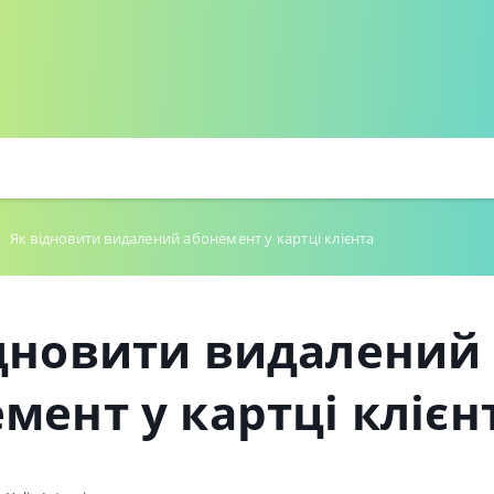
→
Як відновити видалений абонемент у картці клієнта
ідновити видалений
мент у картці клієн