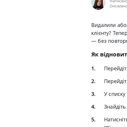
Написан
Оновлено
Видалили або
клієнту? Тепе
— без повторн
Як віднови
Перейдіт
Перейдіт
У списку
Знайдіть
Натисніт