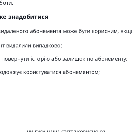
боти.
же знадобитися
видаленого абонемента може бути корисним, якщ
т видалили випадково;
 повернути історію або залишок по абонементу;
родовжує користуватися абонементом;
ЧИ БУЛА НАША СТАТТЯ КОРИСНОЮ?