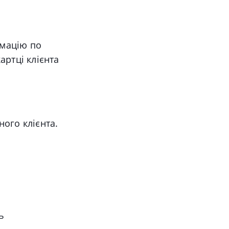
рмацію по
артці клієнта
ного клієнта.
ь