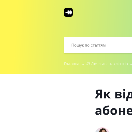
Головна
→
🎁 Лояльність клієнтів
Як в
абоне