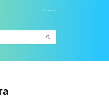
Головна
та