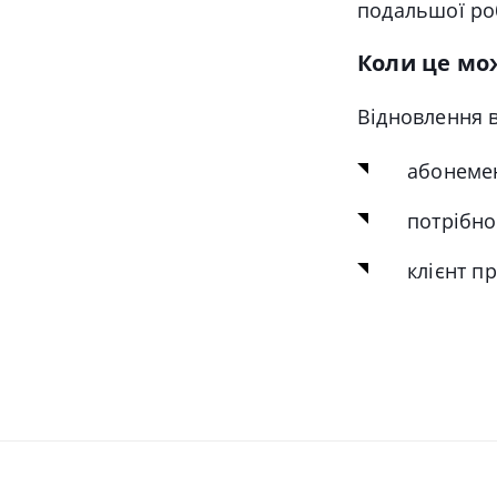
подальшої ро
Коли це мо
Відновлення 
абонемен
потрібно
клієнт п