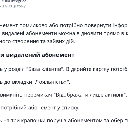
о
Yulia Integrica
 3 місяці тому
немент помилково або потрібно повернути інфо
р видалені абонементи можна відновити прямо в к
ого створення та зайвих дій.
ти видалений абонемент
ь у розділ "База к
лієнтів"
. Відкрийте картку потріб
ь до вкладки "
Лояльність»"
.
 вимкніть перемикач "Відображати лише активні".
 потрібний абонемент у списку.
ь на три крапочки поруч з абонементом та оберіт