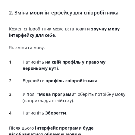
2. Зміна мови інтерфейсу для співробітника
Кожен співробітник може встановити
зручну мову
інтерфейсу для себе
.
Як змінити мову:
Натисніть
на свій профіль у правому
верхньому куті
.
Відкрийте
профіль співробітника
.
У полі
“Мова програми”
оберіть потрібну мову
(наприклад, англійську).
Натисніть
Зберегти
.
Після цього
інтерфейс програми буде
відображатися обраною мовою
.