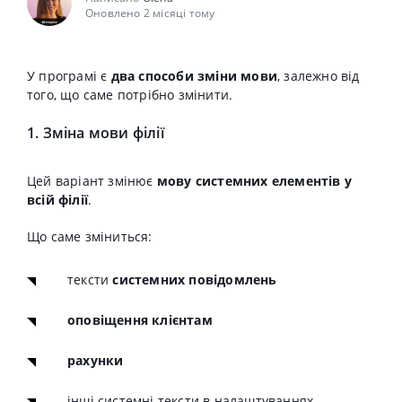
Оновлено 2 місяці тому
У програмі є
два способи зміни мови
, залежно від
того, що саме потрібно змінити.
1. Зміна мови філії
Цей варіант змінює
мову системних елементів у
всій філії
.
Що саме зміниться:
тексти
системних повідомлень
оповіщення клієнтам
рахунки
інші системні тексти в налаштуваннях