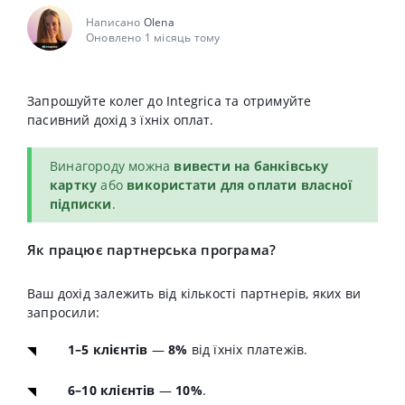
Написано
Olena
Оновлено 1 місяць тому
Запрошуйте колег до Integrica та отримуйте
пасивний дохід з їхніх оплат.
Винагороду можна
вивести на банківську
картку
або
використати для оплати власної
підписки
.
Як працює партнерська програма?
Ваш дохід залежить від кількості партнерів, яких ви
запросили:
1–5 клієнтів
—
8%
від їхніх платежів.
6–10 клієнтів
—
10%
.