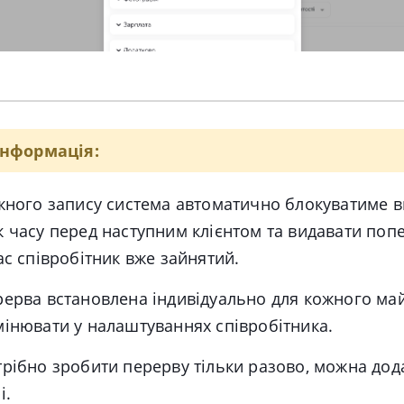
нформація:
жного запису система
автоматично
блокуватиме в
 часу перед наступним клієнтом та видавати по
ас співробітник вже зайнятий.
рерва
встановлена індивідуально
для кожного майс
інювати у налаштуваннях співробітника.
рібно зробити перерву тільки
разово
, можна дода
і.