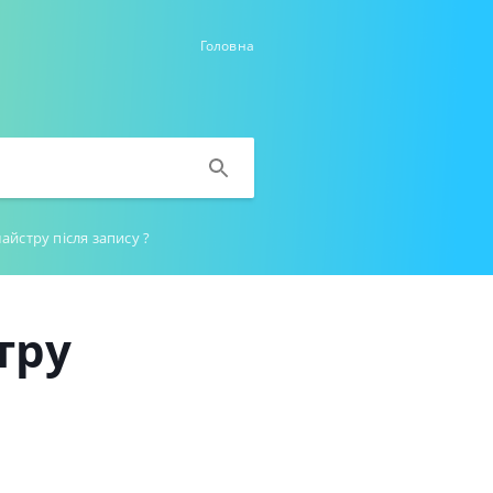
Головна
айстру після запису ?
тру