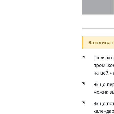
Важлива і
Після ко
проміжок
на цей ч
Якщо пе
можна зм
Якщо пот
календар