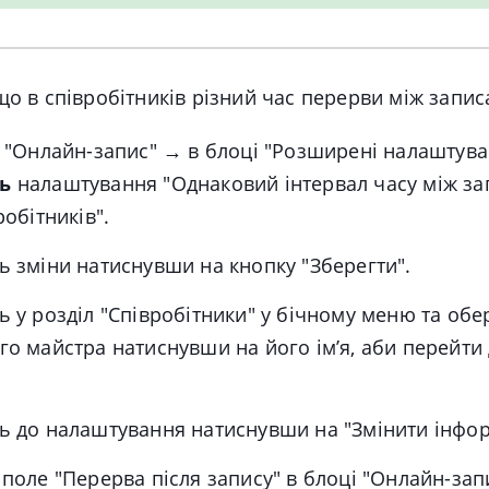
кщо в співробітників різний час перерви між запис
і "Онлайн-запис" → в блоці "Розширені налаштув
ь
налаштування "Однаковий інтервал часу між за
робітників".
ь зміни натиснувши на кнопку "Зберегти".
ь у розділ
"С
півробітники"
у бічному меню та о
бе
го майстра натиснувши на його імʼя, аби перейти
ь до налаштування натиснувши на "Змінити інфо
 поле "
Перерва після запису"
в блоці "Онлайн-зап