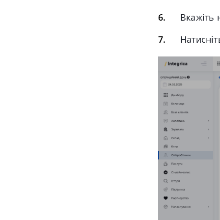
Вкажіть 
Натисніт