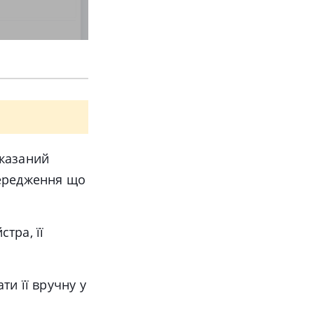
казаний
передження що
тра, її
ти її вручну у