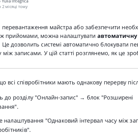
о
Yulia Integrica
 2 місяці тому
 перевантаження майстра або забезпечити необх
іж прийомами, можна налаштувати
автоматичну
. Це дозволить системі автоматично блокувати п
 між записами. У цій статті розглянемо, як це зро
кщо всі співробітники мають однакову перерву піс
ь до розділу "Онлайн-запис" → блок "Розширені
ання".
е налаштування "Однаковий інтервал часу між за
робітників".