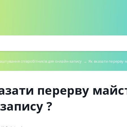
аштування співробітників для онлайн-запису
→
Як вказати перерву м
азати перерву майс
 запису ?