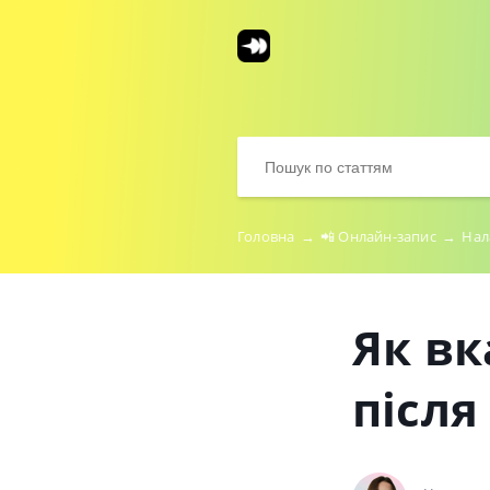
Головна
→
📲 Онлайн-запис
→
Нал
Як вк
після