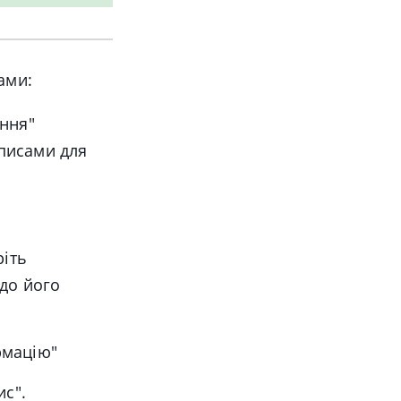
ами:
ання"
писами для
ріть
 до його
рмацію"
ис".