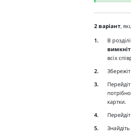
2 варіант
, я
В розділ
вимкніт
всіх спів
Збережіт
Перейдіт
потрібно
картки.
Перейдіт
Знайдіть