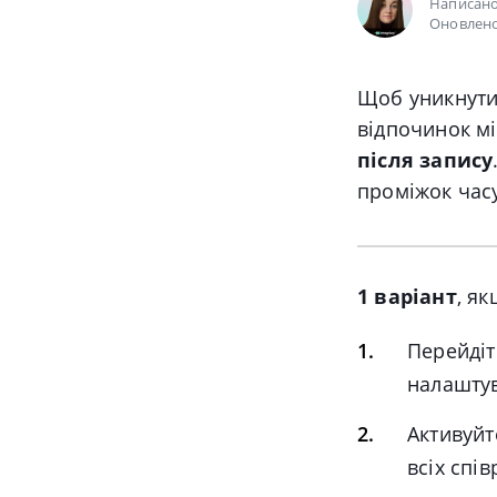
Написан
Оновлено
Щоб уникнути
відпочинок м
після запису
проміжок часу
1 варіант
, я
Перейдіт
налаштув
Активуйт
всіх спів