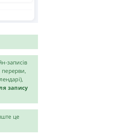
йн-записів
я перерви,
лендарі),
ля запису
иште це