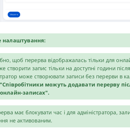
е налаштування:
ібно, щоб
перерва відображалась тільки для онла
оже створити запис тільки на доступні години післ
стратор може створювати записи без перерви в ка
"
Співробітники можуть додавати перерву піс
онлайн-записах"
.
ерва має блокувати час і для адміністратора
, зал
ння
не активованим
.