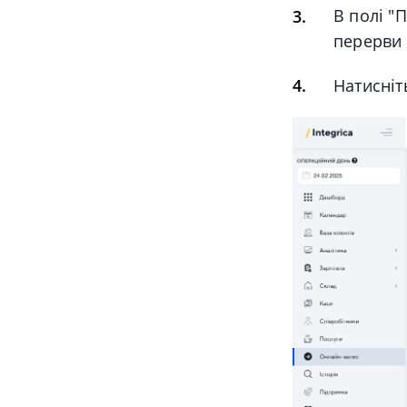
В полі "
П
перерви 
Натисніт