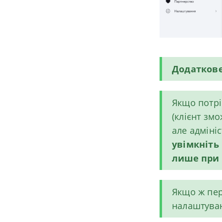
Додатков
Якщо потр
(клієнт зм
але адміні
увімкніть 
лише при 
Якщо ж
пер
налаштува