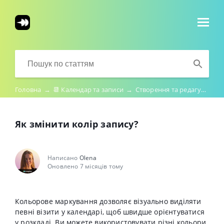
Головна
→
📆 Календар та записи
→
Створення та редагування записів
Як змінити колір запису?
Написано
Olena
Оновлено 7 місяців тому
Кольорове маркування дозволяє візуально виділяти
певні візити у календарі, щоб швидше орієнтуватися
у розкладі. Ви можете використовувати різні кольори