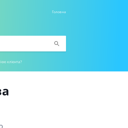
Головна
ією клієнта?
за
о