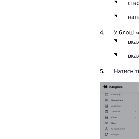
ств
нат
У блоці
вка
вка
Натисні