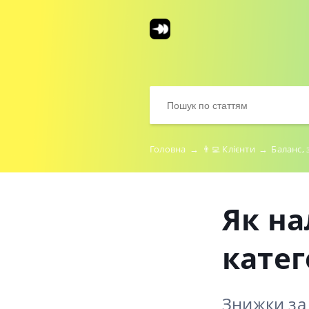
Головна
→
👨‍💻 Клієнти
→
Баланс, 
Як н
катег
Знижки за