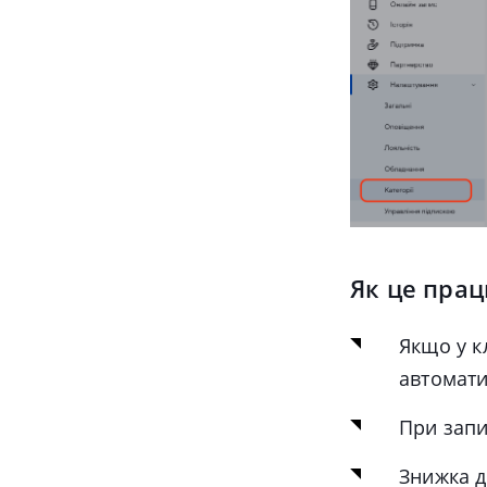
Як це прац
Якщо у к
автомат
При запи
Знижка ді