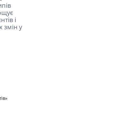
ипів
рощує
нтів і
 змін у
тів»