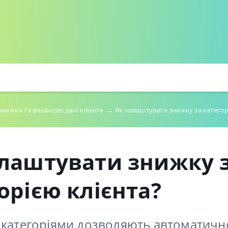
знижки та фінансові дані клієнта
→
Як налаштувати знижку за категор
алаштувати знижку 
орією клієнта?
 категоріями дозволяють автоматичн