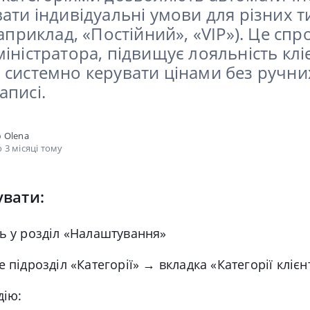
ати індивідуальні умови для різних т
наприклад, «Постійний», «VIP»). Це сп
іністратора, підвищує лояльність кліє
 системно керувати цінами без ручних
аписі.
о
Olena
 3 місяці тому
увати:
ь у розділ «Налаштування»
е підрозділ «Категорії» → вкладка «Категорії клієн
дію: