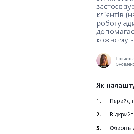
застосовув
клієнтів (
роботу адм
допомагає
кожному з
Написан
Оновлено
Як налашт
Перейдіт
Відкрийт
Оберіть 