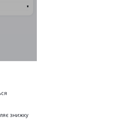
ься
вляє знижку