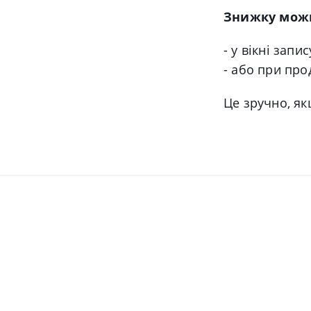
Знижку можн
- у вікні запис
- або при про
Це зручно, як