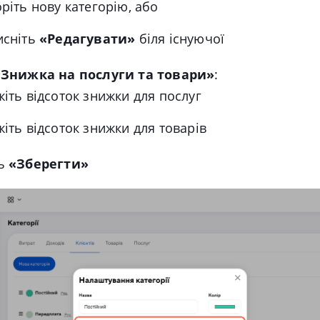
оріть нову категорію, або
исніть
«Редагувати»
біля існуючої
«Знижка на послуги та товари»
:
жіть відсоток знижки для послуг
жіть відсоток знижки для товарів
ть
«Зберегти»