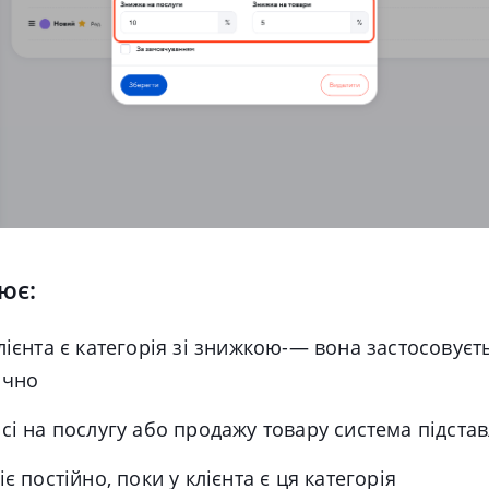
ює:
лієнта є категорія зі знижкою-— вона застосовуєт
ично
сі на послугу або продажу товару система підста
є постійно, поки у клієнта є ця категорія