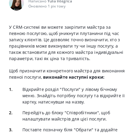
Написано
Yulia Integrica
Оновлено 1 рік тому
У CRM-системі ви можете закріпити майстра за
певною послугою, щоб уникнути плутанини під час
запису клієнтів. Це дозволяє точно визначити, хто з
працівників може виконувати ту чи іншу послугу, а
також встановити для кожного майстра індивідуальні
параметри, такі як ціна та тривалість.
Щоб призначити конкретного майстра для виконання
певної послуги,
виконайте наступні кроки:
Відкрийте розділ "
Послуги"
у лівому бічному
меню. Знайдіть потрібну послугу та відкрийте її
картку, натиснувши на назву.
Перейдіть до блоку "С
півробітники"
, щоб
налаштувати майстрів для цієї послуги.
Поставте позначку біля "
Обрати" та
додайте