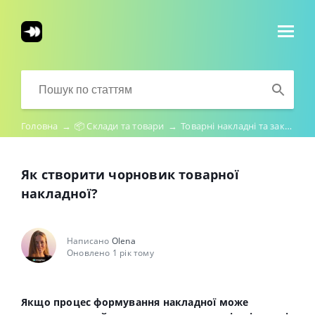
Головна
→
📦 Склади та товари
→
Товарні накладні та закупівля
Як створити чорновик товарної
накладної?
Написано
Olena
Оновлено 1 рік тому
Якщо процес формування накладної може