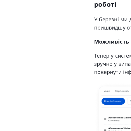
роботі
У березні ми
пришвидшують 
Можливість 
Тепер у систе
зручно у вип
повернути ін