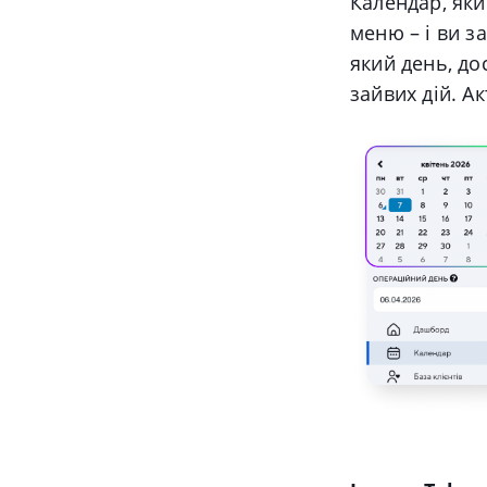
Календар, яки
меню – і ви з
який день, до
зайвих дій. А