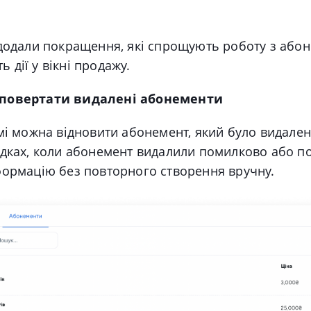
 додали покращення, які спрощують роботу з або
дії у вікні продажу.
повертати видалені абонементи
мі можна відновити абонемент, який було видален
адках, коли абонемент видалили помилково або п
формацію без повторного створення вручну.