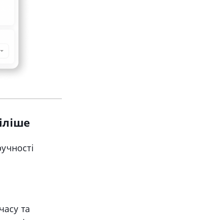
міліше
ручності
часу та