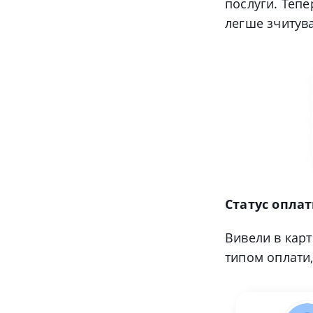
послуги. Тепе
легше зчитув
Статус оплат
Вивели в картц
типом оплати,