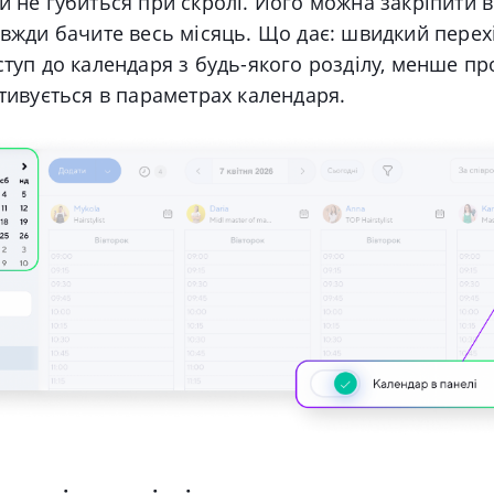
й не губиться при скролі. Його можна закріпити 
авжди бачите весь місяць. Що дає: швидкий перехі
ступ до календаря з будь-якого розділу, менше пр
ктивується в параметрах календаря.