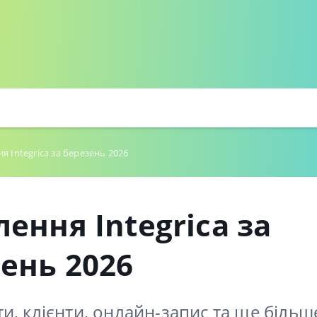
я Integrica за березень 2026
ення Integrica за
ень 2026
и, клієнти, онлайн-запис та ще більш