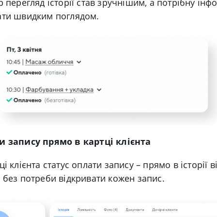
р перегляд історії став зручнішим, а потрібну ін
ати швидким поглядом.
и запису прямо в картці клієнта
і клієнта статус оплати запису – прямо в історії ві
 без потреби відкривати кожен запис.