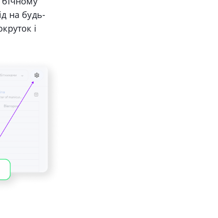
в бічному
д на будь-
окруток і