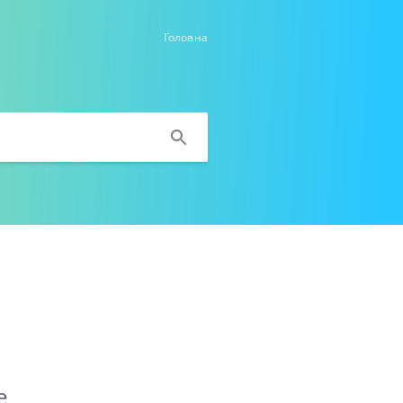
Головна
е