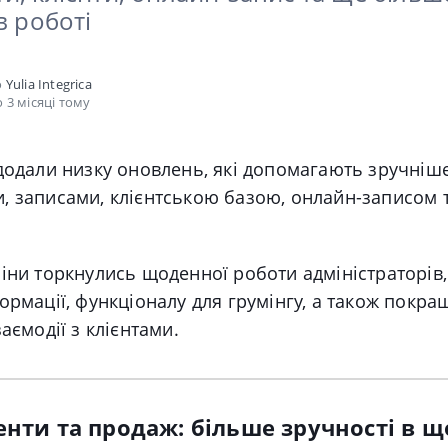
в роботі
о
Yulia Integrica
 3 місяці тому
додали низку оновлень, які допомагають зручніш
, записами, клієнтською базою, онлайн-записом 
іни торкнулись щоденної роботи адміністраторів,
ормації, функціоналу для грумінгу, а також покр
аємодії з клієнтами.
енти та продаж: більше зручності в 