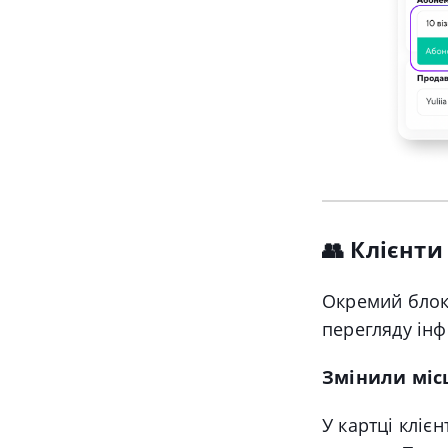
👥 Клієнти
Окремий блок 
перегляду інф
Змінили місц
У картці клієн