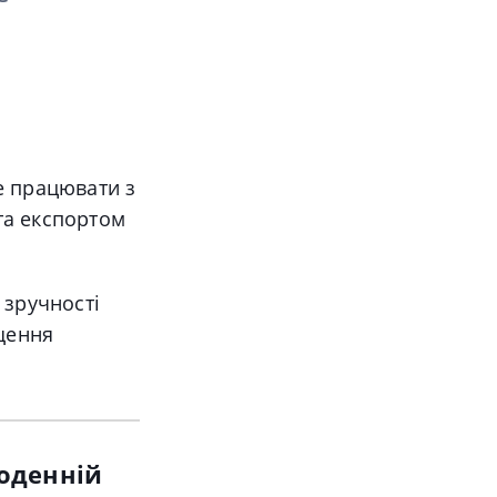
е працювати з
та експортом
 зручності
ащення
щоденній