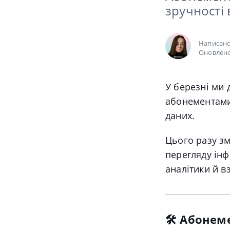
зручності 
Написан
Оновлено
У березні ми 
абонементами
даних.
Цього разу зм
перегляду інф
аналітики й вз
🛠️ Абонем