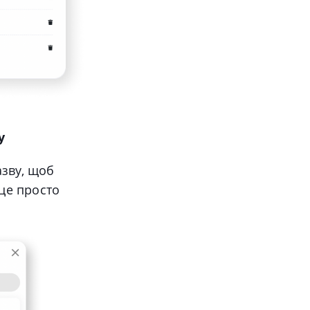
у
азву, щоб
 це просто