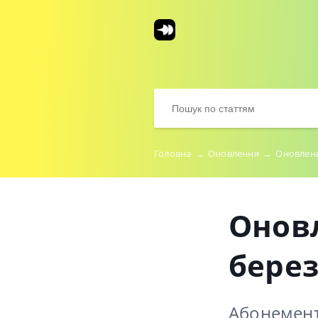
Головна
→
Оновлення
→
Оновленн
Оновл
берез
Абонемент