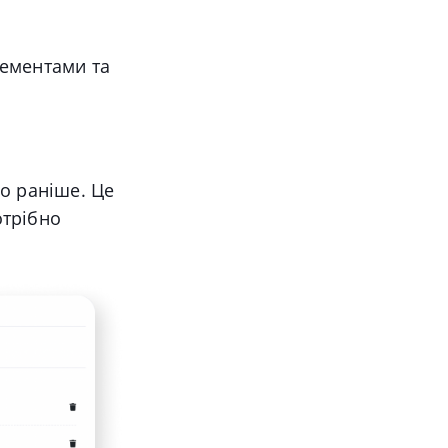
нементами та
о раніше. Це
отрібно